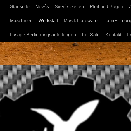
Startseite
New`s
Sven`s Seiten
Pfeil und Bogen
Maschinen
Werkstatt
Musik Hardware
Eames Loung
Lustige Bedienungsanleitungen
For Sale
Kontakt
I