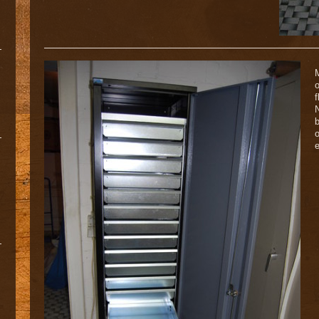
M
o
f
N
o
e