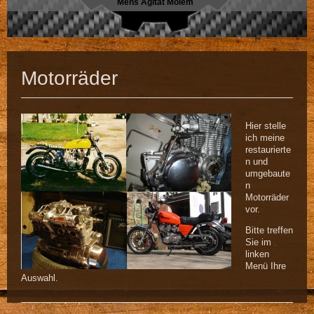
Mens Agitat Molem
Motorräder
Hier stelle
ich meine
restaurierte
n und
umgebaute
n
Motorräder
vor.
Bitte treffen
Sie im
linken
Menü Ihre
Auswahl.